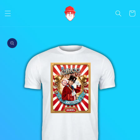
Ir
directamente
al contenido
Carrito
Ir
directamente
a la
información
del producto