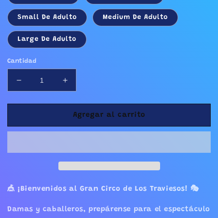
Small De Adulto
Medium De Adulto
Large De Adulto
Cantidad
Reducir
Aumentar
cantidad
cantidad
para
para
Camisa
Camisa
Agregar al carrito
Oficial
Oficial
del
del
Circo
Circo
Travieso
Travieso
🎪
¡Bienvenidos al Gran Circo de Los Traviesos!
🎭
Damas y caballeros, prepárense para el espectáculo