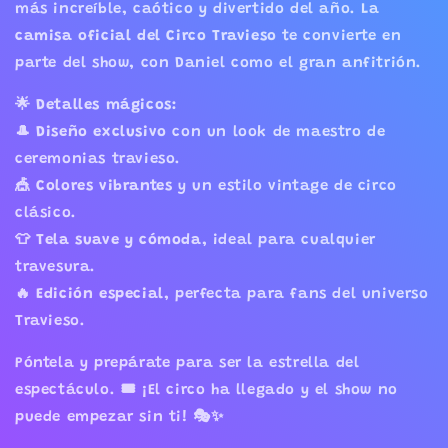
más increíble, caótico y divertido del año. La
camisa oficial del Circo Travieso
te convierte en
parte del show, con Daniel como el gran anfitrión.
🌟
Detalles mágicos:
🎩
Diseño exclusivo
con un look de maestro de
ceremonias travieso.
🎪
Colores vibrantes
y un estilo vintage de circo
clásico.
👕
Tela suave y cómoda
, ideal para cualquier
travesura.
🔥
Edición especial
, perfecta para fans del universo
Travieso.
Póntela y prepárate para ser la estrella del
espectáculo. 🎟️ ¡El circo ha llegado y el show no
puede empezar sin ti! 🎭✨